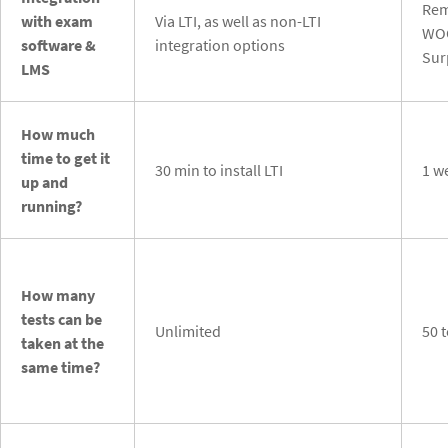
Rem
with exam
Via LTI, as well as non-LTI
WOO
software &
integration options
Sur
LMS
How much
time to get it
30 min to install LTI
1 w
up and
running?
How many
tests can be
Unlimited
50 
taken at the
same time?