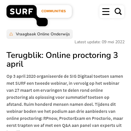
Overslaan
Menu
en
Zoek
naar
SURF
de
inhoud
Communities
gaan
homepage"
Vraagbaak Online Onderwijs
Latest update: 09 mei 2022
Terugblik: Online proctoring 3
april
Op 3 april 2020 organiseerde de SIG Digitaal toetsen samen
met SURF een tweede webinar, in vervolg op het webinar
van 27 maart om ervaringen te delen rond online
proctoring als oplossing voor summatief toetsen op
afstand. Ruim honderd mensen namen deel. Tijdens dit
webinar boden we het podium aan drie aanbieders van
online proctoring: RPnow, ProctorExam en Proctorio, maar
eerst trapten we af met een Q&A aan panel van experts uit