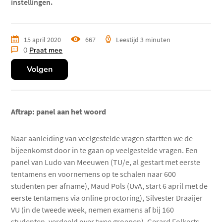
instellingen.
15 april 2020
667
keer
Leestijd
3 minuten
0
Praat mee
bekeken
Volgen
Aftrap: panel aan het woord
Naar aanleiding van veelgestelde vragen startten we de
bijeenkomst door in te gaan op veelgestelde vragen. Een
panel van Ludo van Meeuwen (TU/e, al gestart met eerste
tentamens en voornemens op te schalen naar 600
studenten per afname), Maud Pols (UvA, start 6 april met de
eerste tentamens via online proctoring), Silvester Draaijer
VU (in de tweede week, nemen examens af bij 160
studenten, verdeeld over twee groepen), Gerard Folkerts