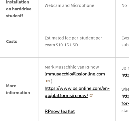
installation
Webcam and Microphone
No
on harddrive
student?
Estimated fee per-student per-
Eve
Costs
exam $10-15 USD
sub
Mark Musachhio van RPnow
Joi
(
mmusacchio@psionline.com
htt
)
More
https://www.psionline.com/en-
whe
information
gb/platforms/rpnow/
htt
for
star
RPnow leaflet