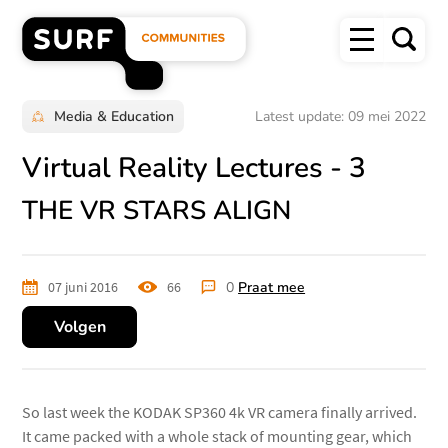
Overslaan
Menu
en
Zoek
naar
SURF
de
inhoud
Communities
gaan
homepage"
Media & Education
Latest update: 09 mei 2022
Virtual Reality Lectures - 3
THE VR STARS ALIGN
07 juni 2016
66
keer
0
Praat mee
bekeken
Volgen
So last week the KODAK SP360 4k VR camera finally arrived.
It came packed with a whole stack of mounting gear, which