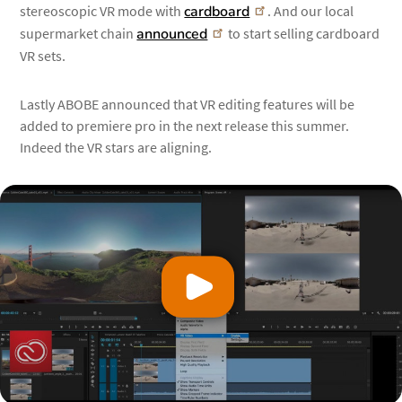
stereoscopic VR mode with
cardboard
. And our local
supermarket chain
announced
to start selling cardboard
VR sets.
Lastly ABOBE announced that VR editing features will be
added to premiere pro in the next release this summer.
Indeed the VR stars are aligning.
Bekijk video