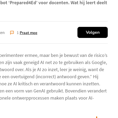
bot ‘Prepared4Ed’ voor docenten. Wat hij leert deelt
Volgen
ten
1
Praat mee
xperimenteer ermee, maar ben je bewust van de risico’s
n zijn vaak geneigd AI net zo te gebruiken als Google,
oord over. Als je AI zo inzet, leer je weinig, want de
een overtuigend (incorrect) antwoord geven.” Hij
hoe ze AI kritisch en verantwoord kunnen inzetten.
n een vorm van GenAI gebruikt. Bovendien verandert
tionele ontwerpprocessen maken plaats voor AI-