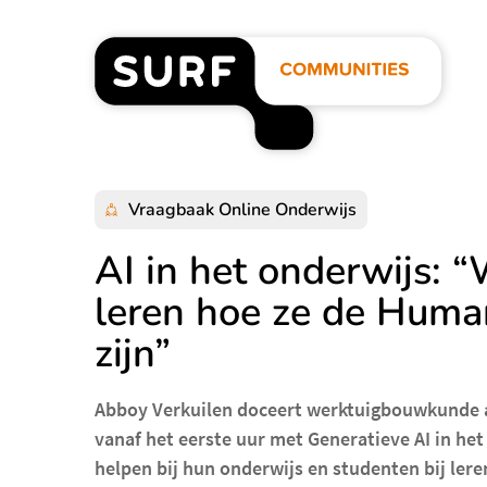
Overslaan
en
naar
de
inhoud
SURF
gaan
Communities
homepage"
Vraagbaak Online Onderwijs
AI in het onderwijs:
leren hoe ze de Huma
zijn”
Abboy Verkuilen doceert werktuigbouwkunde 
vanaf het eerste uur met Generatieve AI in he
helpen bij hun onderwijs en studenten bij ler