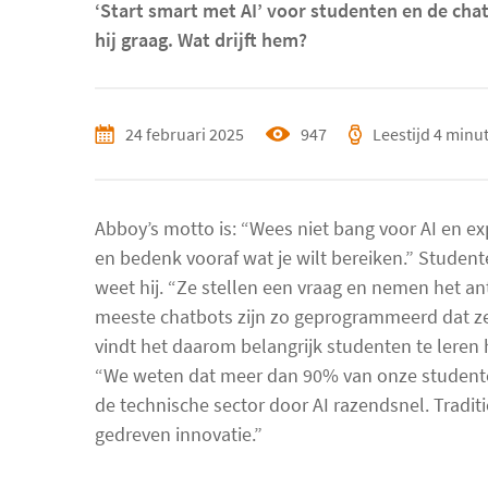
‘Start smart met AI’ voor studenten en de chat
hij graag. Wat drijft hem?
24 februari 2025
947
keer
Leestijd
4 minu
bekeken
Abboy’s motto is: “Wees niet bang voor AI en e
en bedenk vooraf wat je wilt bereiken.” Studente
weet hij. “Ze stellen een vraag en nemen het antw
meeste chatbots zijn zo geprogrammeerd dat ze 
vindt het daarom belangrijk studenten te leren 
“We weten dat meer dan 90% van onze studente
de technische sector door AI razendsnel. Tradi
gedreven innovatie.”