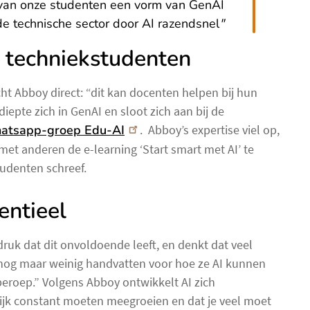
an onze studenten een vorm van GenAI
de technische sector door AI razendsnel
"
 techniekstudenten
 Abboy direct: “dit kan docenten helpen bij hun
diepte zich in GenAI en sloot zich aan bij de
atsapp-groep Edu-AI
. Abboy’s expertise viel op,
t anderen de e-learning ‘Start smart met AI’ te
udenten schreef.
entieel
ruk dat dit onvoldoende leeft, en denkt dat veel
 nog maar weinig handvatten voor hoe ze AI kunnen
beroep.” Volgens Abboy ontwikkelt AI zich
tijk constant moeten meegroeien en dat je veel moet